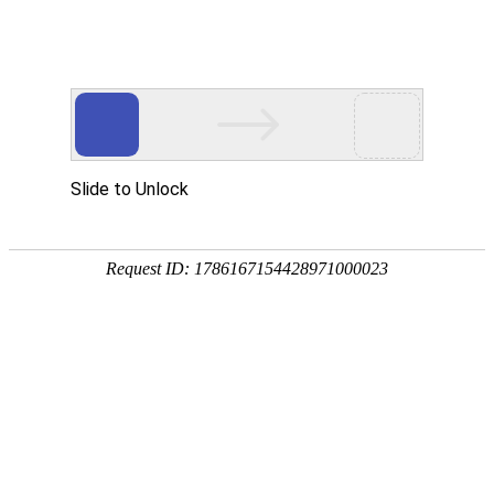

公司动态
行业动态
常见问题
您的位置 :
首页
>>
新闻中心
>>
常见问题
厌氧菌的发酵流程是什么
时间:2026-06-08
浏览量:15
厌氧菌发酵是在无氧或极低溶氧条件下，利用厌氧微生物将有
机物转化为目标产物的过程，常见产物包括乙醇、丁醇、乳
酸、沼气等。与耗氧菌不同，厌氧菌对氧气极度敏感，微量氧
即可抑制其代谢甚至导致死亡，因此整个流程的核心是严格的
无氧环境构建与维持。
发酵前的准备阶段至关重要。首先是培养基配制，通常以葡萄