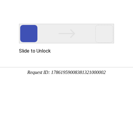
程系统集成解决方案
注生物工程系统集成解决方案
反应器、微生物发酵系统、生物工程系统设计定制
案例展示
服务支持
在线留言
联系我们
题
乳酸菌发酵工艺流程是
时间:2026-06-08
浏览量:18