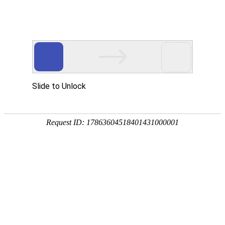

公司动态
行业动态
常见问题
您的位置 :
首页
>>
新闻中心
>>
公司动态
耗氧菌的发酵工艺原理
时间:2026-05-27
浏览量:24
相比厌氧发酵仅产2ATP，好氧发酵能量产出高出近
19倍
，因
此菌体增殖快、代谢速率高，适合大规模生产抗生素（青霉
素）、氨基酸（谷氨酸）、有机酸（柠檬酸）等高附加值产
品。
但能量产出高的代价是
需氧量极大
。耗氧速率（OUR）通常在