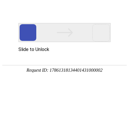

您的位置 :
首页
>>
案例展示
中试微生物发酵生产线
农业微生物发酵系统